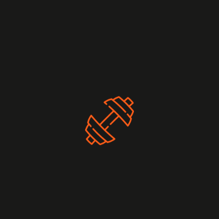
Son Yazılar
Fors Gym’de Fitness ile Güçlenin
19/09/2024
Dinamik Kardiyovasküler ile Formunuzu
Yükseltin
20/08/2024
Fors Gym’de CrossFit ile Sınırlarınızı
Zorlayın
24/07/2024