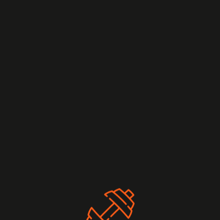
vasküler ile
eltin
ükseltin Dinamik kardiyovasküler antrenman,
ren, yüksek tempolu bir egzersiz yöntemidir. Bu
le kalp ritmini artırarak, kan dolaşımını hızlandırır
ak, dinamik kardiyovasküler antrenmanlar ile
şam [...]